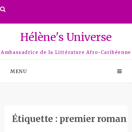
Skip
to
content
Hélène's Universe
Ambassadrice de la Littérature Afro-Caribéenne
MENU
Étiquette :
premier roman