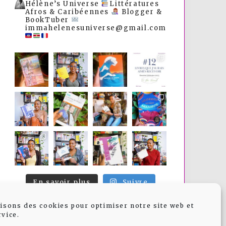
Hélène’s Universe
Littératures
Afros & Caribéennes
Blogger &
BookTuber
immahelenesuniverse@gmail.com
En savoir plus
Suivre
lisons des cookies pour optimiser notre site web et
rvice.